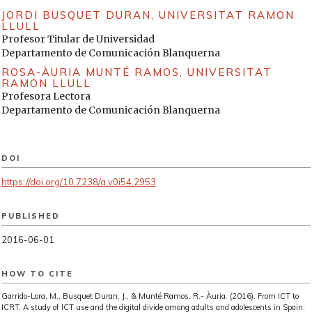
Digital Youth Project». En: The John D. and Catherine T.
JORDI BUSQUET DURAN,
UNIVERSITAT RAMON
LLULL
MacArthur Foundation Reports on Digital Media and
Profesor Titular de Universidad
Learning. Cambridge: MIT Press.
Departamento de Comunicación Blanquerna
JENKINS, H. (2006). Convergence culture. Where old and new
ROSA-ÀURIA MUNTÉ RAMOS,
UNIVERSITAT
media collide. Nueva York / Londres: New York University
RAMON LLULL
Press.
Profesora Lectora
Departamento de Comunicación Blanquerna
JENKINS, H.; CLINTON, K.; PURUSHOTMA, R. [et al.] (2006).
Confronting the challenges of Participatory Culture: Media
Education for the 21st Century. Chicago: The MacArthur
Foundation.
DOI
LIVINGSTONE, S. (2009). Young People in the European
https://doi.org/10.7238/a.v0i54.2953
Digital Media. Lanscape. Suecia: International Clearinghouse
on Children, Youth and Media.
PUBLISHED
LIVINGSTONE, S. (2002). Young people and new media.
Childhood and the changing media environment. Londres:
2016-06-01
SAGE Publications.
LIVINGSTONE, S.; HADDON, L. (2009). Risk and safety on the
HOW TO CITE
internet. London: LSE.
Garrido-Lora, M., Busquet Duran, J., & Munté Ramos, R.- Àuria. (2016). From ICT to
KUPIAINEN, R. (2013). Media Literacies in secondary school.
ICRT. A study of ICT use and the digital divide among adults and adolescents in Spain.