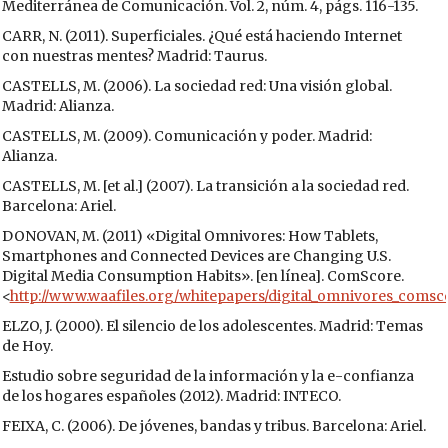
Mediterránea de Comunicación. Vol. 2, núm. 4, págs. 116-135.
CARR, N. (2011). Superficiales. ¿Qué está haciendo Internet
con nuestras mentes? Madrid: Taurus.
CASTELLS, M. (2006). La sociedad red: Una visión global.
Madrid: Alianza.
CASTELLS, M. (2009). Comunicación y poder. Madrid:
Alianza.
CASTELLS, M. [et al.] (2007). La transición a la sociedad red.
Barcelona: Ariel.
DONOVAN, M. (2011) «Digital Omnivores: How Tablets,
Smartphones and Connected Devices are Changing U.S.
Digital Media Consumption Habits». [en línea]. ComScore.
<
http://www.waafiles.org/whitepapers/digital_omnivores_comsc
ELZO, J. (2000). El silencio de los adolescentes. Madrid: Temas
de Hoy.
Estudio sobre seguridad de la información y la e-confianza
de los hogares españoles (2012). Madrid: INTECO.
FEIXA, C. (2006). De jóvenes, bandas y tribus. Barcelona: Ariel.