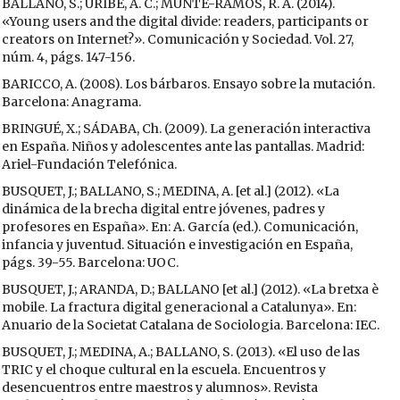
BALLANO, S.; URIBE, A. C.; MUNTÉ-RAMOS, R. A. (2014).
«Young users and the digital divide: readers, participants or
creators on Internet?». Comunicación y Sociedad. Vol. 27,
núm. 4, págs. 147-156.
BARICCO, A. (2008). Los bárbaros. Ensayo sobre la mutación.
Barcelona: Anagrama.
BRINGUÉ, X.; SÁDABA, Ch. (2009). La generación interactiva
en España. Niños y adolescentes ante las pantallas. Madrid:
Ariel-Fundación Telefónica.
BUSQUET, J.; BALLANO, S.; MEDINA, A. [et al.] (2012). «La
dinámica de la brecha digital entre jóvenes, padres y
profesores en España». En: A. García (ed.). Comunicación,
infancia y juventud. Situación e investigación en España,
págs. 39-55. Barcelona: UOC.
BUSQUET, J.; ARANDA, D.; BALLANO [et al.] (2012). «La bretxa è
mobile. La fractura digital generacional a Catalunya». En:
Anuario de la Societat Catalana de Sociologia. Barcelona: IEC.
BUSQUET, J.; MEDINA, A.; BALLANO, S. (2013). «El uso de las
TRIC y el choque cultural en la escuela. Encuentros y
desencuentros entre maestros y alumnos». Revista