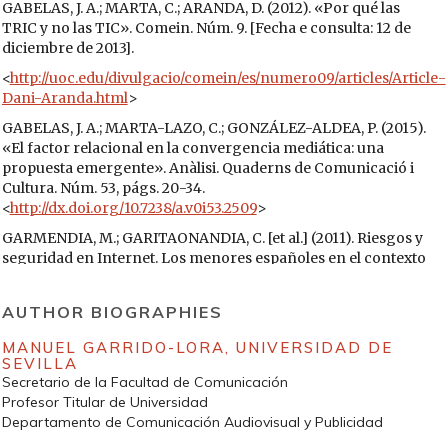
GABELAS, J. A.; MARTA, C.; ARANDA, D. (2012). «Por qué las
TRIC y no las TIC». Comein. Núm. 9. [Fecha e consulta: 12 de
diciembre de 2013].
<
http://uoc.edu/divulgacio/comein/es/numero09/articles/Article-
Dani-Aranda.html
>
GABELAS, J. A.; MARTA-LAZO, C.; GONZÁLEZ-ALDEA, P. (2015).
«El factor relacional en la convergencia mediática: una
propuesta emergente». Anàlisi. Quaderns de Comunicació i
Cultura. Núm. 53, págs. 20-34.
<
http://dx.doi.org/10.7238/a.v0i53.2509
>
GARMENDIA, M.; GARITAONANDIA, C. [et al.] (2011). Riesgos y
seguridad en Internet. Los menores españoles en el contexto
europeo. Bilbao: Universidad del País Vasco.
GIDDENS, A. (2000). Un mundo desbocado. Los efectos de la
AUTHOR BIOGRAPHIES
globalización en nuestras vidas. Madrid: Taurus.
MANUEL GARRIDO-LORA,
UNIVERSIDAD DE
ITO, M. [et al.] (2009). Hanging out, messing around, and
SEVILLA
geeking out: Kids living and learning with new media.
Secretario de la Facultad de Comunicación
Londres: MIT Press.
Profesor Titular de Universidad
Departamento de Comunicación Audiovisual y Publicidad
ITO, M.; HORST, H.; BITTANTI, M. [et al.] (2008). «Living and
Learning with New Media: Summary of Findings from the